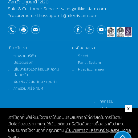
จังหวัดปทุมธานี 12120
Sale & Customer Service : sales@nikkeisiam.com
Procurement : thossaporn.t@nikkeisiam.com
เกี่ยวกับเรา
ธุรกิจของเรา
ภาพรวมบริษัท
Sheet
ประวัติบริษัท
Panel System
นโยบายสิ่งแวดล้อมและความ
Heat Exchanger
ปลอดภัย
พันธกิจ / วิสัยทัศน์ / คุณค่า
ภาพรวมเครือ NLM
กิจกรรม
CSR
ความยั่งยืน
เราใช้คุกกี้เพื่อให้แน่ใจว่าเราได้มอบประสบการณ์ที่ดีที่สุดในการใช้งาน
ติดต่อและร้องเรียน
เว็บไซต์ของเราหากคุณใช้เว็บไซต์ต่อ หรือปิดข้อความนี้ลงเราถือว่าคุณ
ยอมรับการใช้งานคุกกี้
กรุณาอ่าน
นโยบายการดูแลรักษาข้อมูลส่วนบุคคล
ของเรา
© Copyright 2021 Nikkei Siam Aluminium Limited.
All Right Severed.