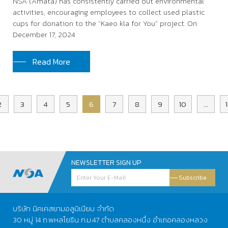
NSA (Amata) has consistently carried out environmental
activities, encouraging employees to collect used plastic
cups for donation to the "Kaeo kla for You" project. On
December 17, 2024
Read More
2
3
4
5
6
7
8
9
10
...
NEWSLETTER SIGN UP
Subscribe
บริษัท นิคเคสยามอลูมิเนียม จำกัด
30 หมู่ 14 ถ.พหลโยธิน ก.ม.47 ตำบลคลองหนึ่ง อำเภอคลองหลวง