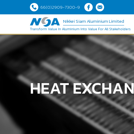
66(0)2909-7300-9
Nikkei Siam Aluminium Limited
Transform Value In Aluminium Into Value For All Stakeholders
HEAT EXCHA