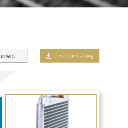
onment
Download Catalog