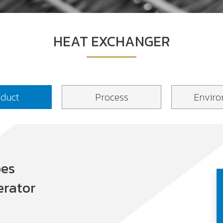
HEAT EXCHANGER
duct
Process
Envir
pes
erator