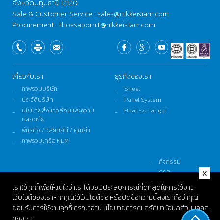
จังหวัดปทุมธานี 12120
Sale & Customer Service : sales@nikkeisiam.com
Procurement : thossaporn.t@nikkeisiam.com
เกี่ยวกับเรา
ธุรกิจของเรา
ภาพรวมบริษัท
Sheet
ประวัติบริษัท
Panel System
นโยบายสิ่งแวดล้อมและความ
Heat Exchanger
ปลอดภัย
พันธกิจ / วิสัยทัศน์ / คุณค่า
ภาพรวมเครือ NLM
กิจกรรม
CSR
ความยั่งยืน
เราใช้คุกกี้เพื่อให้แน่ใจว่าเราได้มอบประสบการณ์ที่ดีที่สุดในการใช้งาน
ติดต่อและร้องเรียน
เว็บไซต์ของเราหากคุณใช้เว็บไซต์ต่อ หรือปิดข้อความนี้ลงเราถือว่าคุณ
ยอมรับการใช้งานคุกกี้
กรุณาอ่าน
นโยบายการดูแลรักษาข้อมูลส่วนบุคคล
ของเรา
© Copyright 2021 Nikkei Siam Aluminium Limited.
All Right Severed.