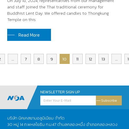
On July 18, 2024, representatives from our management
and staff joined the Thai traditional ceremony for
Buddhist Lent Day. We offered candles to Thongkung
Temple on this
Read More
2
...
7
8
9
10
11
12
13
...
NEWSLETTER SIGN UP
Subscribe
บริษัท นิคเคสยามอลูมิเนียม จำกัด
30 หมู่ 14 ถ.พหลโยธิน ก.ม.47 ตำบลคลองหนึ่ง อำเภอคลองหลวง